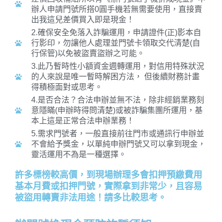
辦人申請門號所搭0圓手機若無需要使用，直接賣
出我這兒差價買入即是現金！
2.確保安全免落入詐騙運用，申請證件(正)影本自
行影印，勿讓他人處理並門號卡領取交代清楚(自
行保管)以免被盜賣盜辦之可能。
3.此乃暫時性小額資金週轉運用，對信用特殊狀況
的人來說是唯一暫時解困方法， 但後續財務計畫
得積極面對或思考。
4.是否合法？合法申辦並無不法，除非經銷業務刻
意隱瞞(申辦時得問清楚)或被詐騙集團所運用，基
本上這是正常合法申辦業務！
5.需求門號者，一般直接前往門市或通訊行申辦並
不會給予獎金，以單純申辦門號又可以拿到現金，
靈活運用不為是一種選擇。
許多標榜較高價，到現場辦理多會扣押預繳費用
基本月費或扣押門號，實際拿到非常少，且容易
被盜用轉賣非法用途！請多比較思考。